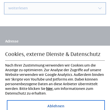
weiterlesen
Adresse
Flossbach von Storch Stiftung
Siegburger Str. 229b
Cookies, externe Dienste & Datenschutz
50679 Köln
Deutschland
Nach Ihrer Zustimmung verwenden wir Cookies um die
Kontakt
Anzeige zu optimieren. Zur Analyse der Zugriffe auf unsere
Website verwenden wir Google Analytics. Außerdem binden
Tel: 0221 3388-0
wir Skripte von YouTube und Jotforms ein. Dabei können
info@fvs-stiftung.de
personenbezogene Daten an diese Anbieter übermittelt
Rechtliches
werden. Bitte klicken Sie
hier
, um Informationen zum
Datenschutz zu erhalten.
Impressum
Datenschutz
Ablehnen
Datenschutzeinstellungen