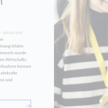
n
 – privat und
he
inung bilden
ttbewerb wurde
 um Wirtschafts-
teilnahme können
Lehrkräfte
ens und