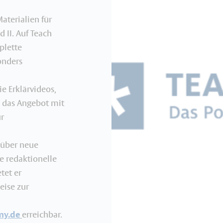
aterialien für
d II. Auf Teach
plette
onders
ie Erklärvideos,
d das Angebot mit
ur
 über neue
e redaktionelle
tet er
eise zur
my.de
erreichbar.