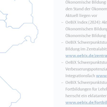
Ökonomische Bildung (
den Stand der Ökonom
Aktuell liegen vor
OeBiX Index (2024): Ak
Ökonomischen Bildung.
Ökonomische Bildung 
OeBiX Schwerpunktstud
Bildung im Zentralabit
www.oebix.de/zentra
OeBiX Schwerpunktstud
Verbesserungspotenzia
Integrationsfach
www.o
OeBiX Schwerpunktstud
Fortbildungen für Leh
herrscht ein eklatant
www.oebix.de/fortbi