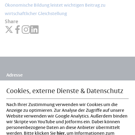
Ökonomische Bildung leistet wichtigen Beitrag zu
wirtschaftlicher Gleichstellung
Share
Adresse
Flossbach von Storch Stiftung
Siegburger Str. 229b
Cookies, externe Dienste & Datenschutz
50679 Köln
Deutschland
Nach Ihrer Zustimmung verwenden wir Cookies um die
Kontakt
Anzeige zu optimieren. Zur Analyse der Zugriffe auf unsere
Website verwenden wir Google Analytics. Außerdem binden
Tel: 0221 3388-0
wir Skripte von YouTube und Jotforms ein. Dabei können
info@fvs-stiftung.de
personenbezogene Daten an diese Anbieter übermittelt
Rechtliches
werden. Bitte klicken Sie
hier
, um Informationen zum