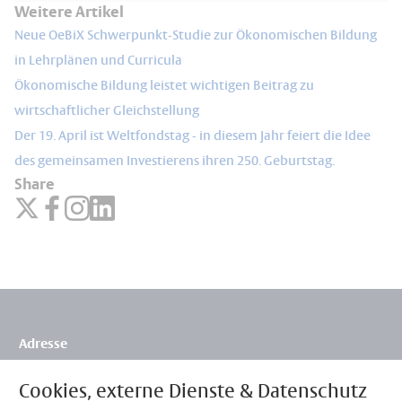
Weitere Artikel
Neue OeBiX Schwerpunkt-Studie zur Ökonomischen Bildung
in Lehrplänen und Curricula
Ökonomische Bildung leistet wichtigen Beitrag zu
wirtschaftlicher Gleichstellung
Der 19. April ist Weltfondstag - in diesem Jahr feiert die Idee
des gemeinsamen Investierens ihren 250. Geburtstag.
Share
Adresse
Flossbach von Storch Stiftung
Siegburger Str. 229b
Cookies, externe Dienste & Datenschutz