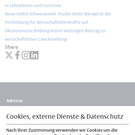
in Lehrplänen und Curricula
Neue OeBiX Schwerpunkt-Studie deckt Mängel in der
Fortbildung für Wirtschaftslehrkräfte auf
Ökonomische Bildung leistet wichtigen Beitrag zu
wirtschaftlicher Gleichstellung
Share
Adresse
Flossbach von Storch Stiftung
Siegburger Str. 229b
Cookies, externe Dienste & Datenschutz
50679 Köln
Deutschland
Nach Ihrer Zustimmung verwenden wir Cookies um die