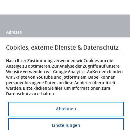
Adresse
Flossbach von Storch Stiftung
Siegburger Str. 229b
Cookies, externe Dienste & Datenschutz
50679 Köln
Deutschland
Nach Ihrer Zustimmung verwenden wir Cookies um die
Kontakt
Anzeige zu optimieren. Zur Analyse der Zugriffe auf unsere
Website verwenden wir Google Analytics. Außerdem binden
Tel: 0221 3388-0
wir Skripte von YouTube und Jotforms ein. Dabei können
info@fvs-stiftung.de
personenbezogene Daten an diese Anbieter übermittelt
Rechtliches
werden. Bitte klicken Sie
hier
, um Informationen zum
Datenschutz zu erhalten.
Impressum
Datenschutz
Ablehnen
Datenschutzeinstellungen
Einstellungen