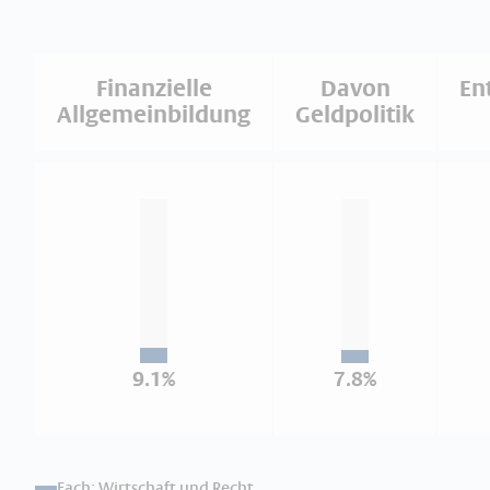
Finanzielle
Davon
En
Allgemeinbildung
Geldpolitik
9.1%
7.8%
Fach: Wirtschaft und Recht