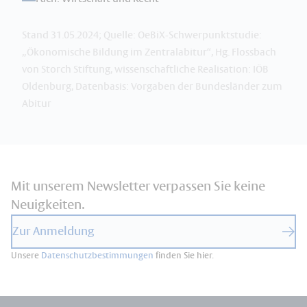
Stand 31.05.2024; Quelle: OeBiX-Schwerpunktstudie:
„Ökonomische Bildung im Zentralabitur“, Hg. Flossbach
von Storch Stiftung, wissenschaftliche Realisation: IÖB
Oldenburg, Datenbasis: Vorgaben der Bundesländer zum
Abitur
Mit unserem Newsletter verpassen Sie keine
Neuigkeiten.
Zur Anmeldung
Unsere
Datenschutzbestimmungen
finden Sie hier.