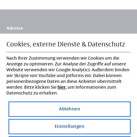
Adresse
Flossbach von Storch Stiftung
Siegburger Str. 229b
Cookies, externe Dienste & Datenschutz
50679 Köln
Deutschland
Nach Ihrer Zustimmung verwenden wir Cookies um die
Kontakt
Anzeige zu optimieren. Zur Analyse der Zugriffe auf unsere
Website verwenden wir Google Analytics. Außerdem binden
Tel: 0221 3388-0
wir Skripte von YouTube und Jotforms ein. Dabei können
info@fvs-stiftung.de
personenbezogene Daten an diese Anbieter übermittelt
Rechtliches
werden. Bitte klicken Sie
hier
, um Informationen zum
Datenschutz zu erhalten.
Impressum
Datenschutz
Ablehnen
Datenschutzeinstellungen
Einstellungen